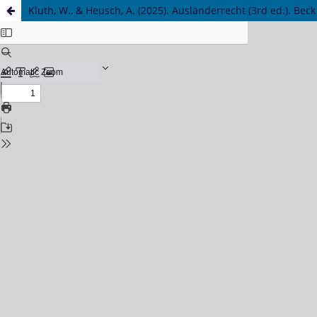
Kluth, W., & Heusch, A. (2025). Ausländerrecht (3rd ed.). Beck